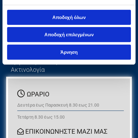
ΤΟΟΤΗCare
Αποδοχή όλων
Πέτρος Σπίνος DDS-MSc
Αποδοχή επιλεγμένων
Ειδικός Χειρουργός Στόματος
Αποκλειστική Άσκηση
Άρνηση
Χειρουργικής Στόματος
Εμφυτευματολογία
Ακτινολογία

ΩΡΑΡΙΟ
Δευτέρα έως Παρασκευή 8.30 εως 21.00
Τετάρτη 8.30 έως 15.00
ΕΠΙΚΟΙΝΩΝΗΣΤΕ ΜΑΖΙ ΜΑΣ
