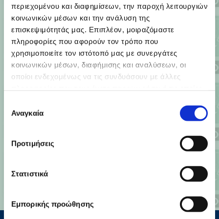
Οπισθοπρόσθια κάτω γνάθου
περιεχομένου και διαφημίσεων, την παροχή λειτουργιών
Παραρρινικών κόλπων Waters
κοινωνικών μέσων και την ανάλυση της
Μετωπιαίων κόλπων και οφθαλμικών κόγχων
επισκεψιμότητάς μας. Επιπλέον, μοιραζόμαστε
Βάσης κρανίου (πωγωνορινική λήψη)
πληροφορίες που αφορούν τον τρόπο που
Άκρας χειρός
χρησιμοποιείτε τον ιστότοπό μας με συνεργάτες
κοινωνικών μέσων, διαφήμισης και αναλύσεων, οι

οποίοι ενδεχομένως να τις συνδυάσουν με άλλες
πληροφορίες που τους έχετε παραχωρήσει ή τις οποίες
έχουν συλλέξει σε σχέση με την από μέρους σας χρήση
Επιλογή
των υπηρεσιών τους.
Αναγκαία
συγκατάθεσης
Προτιμήσεις
Στατιστικά
Εμπορικής προώθησης