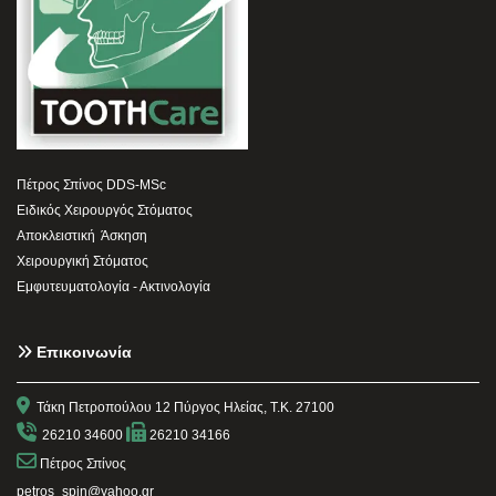
Πέτρος Σπίνος DDS-MSc
Ειδικός Χειρουργός Στόματος
Αποκλειστική Άσκηση
Χειρουργική Στόματος
Εμφυτευματολογία - Ακτινολογία
Επικοινωνία


Τάκη Πετροπούλου 12 Πύργος Ηλείας, Τ.Κ. 27100


26210 34600
26210 34166

Πέτρος Σπίνος
petros_spin@yahoo.gr